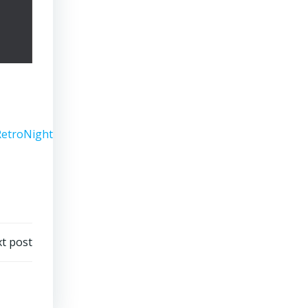
etroNight
#Beatlemania
#RockClassic
#EventoEmNiteroi
#Cu
t post