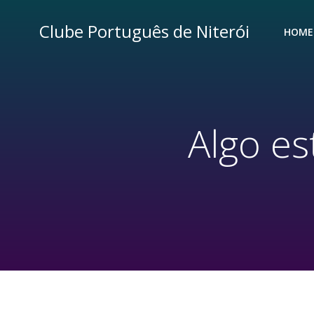
Pular
para
Clube Português de Niterói
HOME
o
conteúdo
Algo es