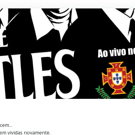
ecem…
em vividas novamente.