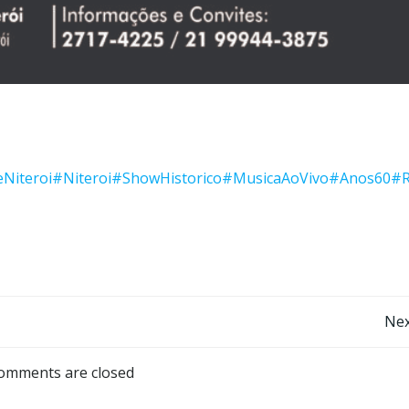
Niteroi
#Niteroi
#ShowHistorico
#MusicaAoVivo
#Anos60
#R
Post
Nex
navigation
omments are closed