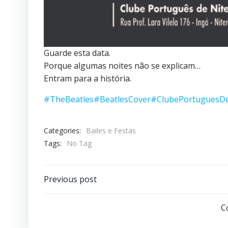
Guarde esta data.
Porque algumas noites não se explicam…
Entram para a história.
#TheBeatles
#BeatlesCover
#ClubePortuguesDe
Categories:
Bailes e Festas
Tags:
No Tag
Post
Previous post
navigation
C