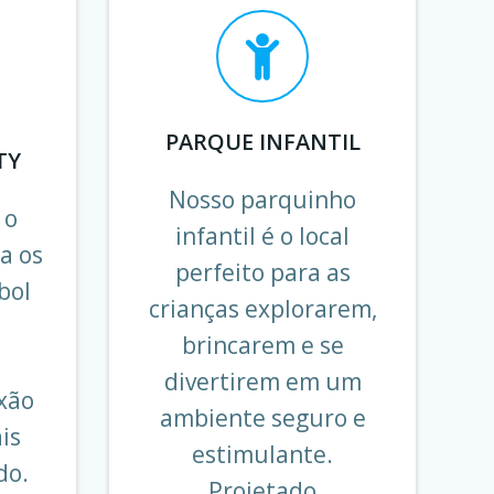
PARQUE INFANTIL
TY
Nosso parquinho
 o
infantil é o local
a os
perfeito para as
bol
crianças explorarem,
brincarem e se
divertirem em um
xão
ambiente seguro e
is
estimulante.
do.
Projetado