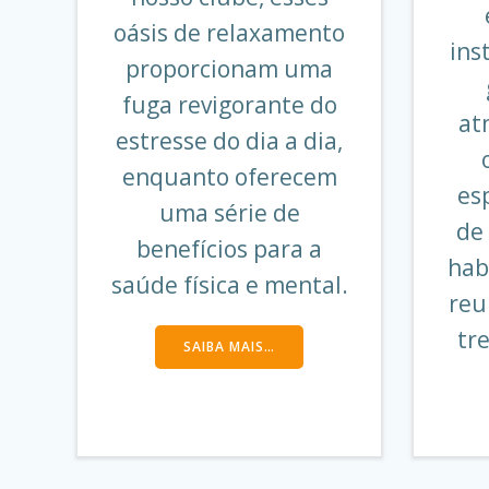
oásis de relaxamento
ins
proporcionam uma
fuga revigorante do
at
estresse do dia a dia,
enquanto oferecem
es
uma série de
de 
benefícios para a
hab
saúde física e mental.
reu
tre
SAIBA MAIS…