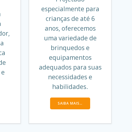
especialmente para
a
crianças de até 6
m
anos, oferecemos
dor,
uma variedade de
ma
brinquedos e
ca
equipamentos
de
adequados para suas
 e
necessidades e
habilidades.
SAIBA MAIS…