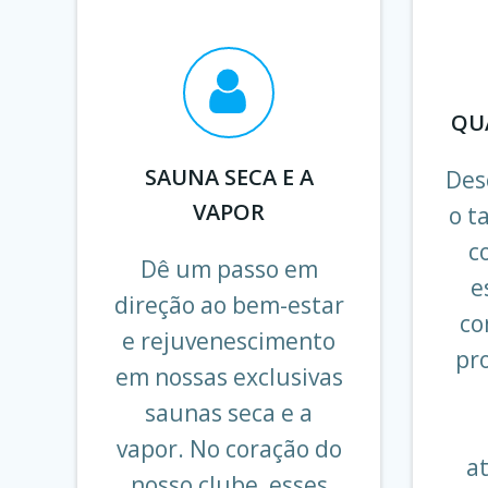
QU
SAUNA SECA E A
Des
VAPOR
o t
c
Dê um passo em
e
direção ao bem-estar
co
e rejuvenescimento
pr
em nossas exclusivas
saunas seca e a
vapor. No coração do
at
nosso clube, esses