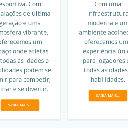
esportiva. Com
Com uma
talações de última
infraestrutur
geração e uma
moderna e u
mosfera vibrante,
ambiente acolhe
oferecemos um
oferecemos u
paço onde atletas
experiência úni
todas as idades e
para jogadores 
ilidades podem se
todas as idades
nir para competir,
habilidades.
inar e se divertir.
SAIBA MAIS…
SAIBA MAIS…