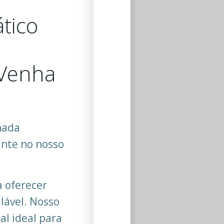
tico
 Venha
nada
ante no nosso
a oferecer
lável. Nosso
al ideal para