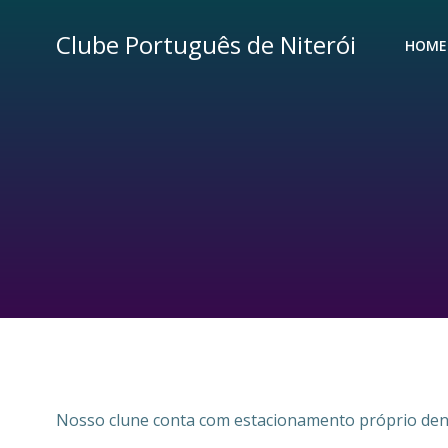
Pular
para
Clube Português de Niterói
HOME
o
conteúdo
Nosso clune conta com estacionamento próprio dent